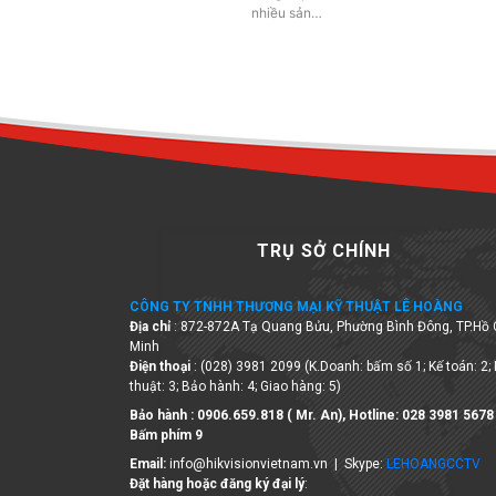
nhiều sản…
TRỤ SỞ CHÍNH
CÔNG TY TNHH THƯƠNG MẠI KỸ THUẬT LÊ HOÀNG
Địa chỉ
: 872-872A Tạ Quang Bửu, Phường Bình Đông, TP.Hồ 
Minh
Điện thoại
: (028) 3981 2099 (K.Doanh: bấm số 1; Kế toán: 2;
thuật: 3; Bảo hành: 4; Giao hàng: 5)
Bảo hành : 0906.659.818 ( Mr. An), Hotline:
028 3981 5678
Bấm phím 9
Email:
info@hikvisionvietnam.vn | Skype:
LEHOANGCCTV
Đặt hàng hoặc đăng ký đại lý
: