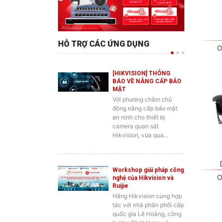
HỖ TRỢ CÁC ỨNG DỤNG
O
[HIKVISION] THÔNG
BÁO VỀ NÂNG CẤP BẢO
MẬT
Với phương châm chủ
động nâng cấp bảo mật
an ninh cho thiết bị
camera quan sát
Hikvision, vừa qua…
Workshop giải pháp công
O
nghệ của Hikvision và
Ruijie
Hãng Hikvision cùng hợp
tác với nhà phân phối cấp
quốc gia Lê Hoàng, công