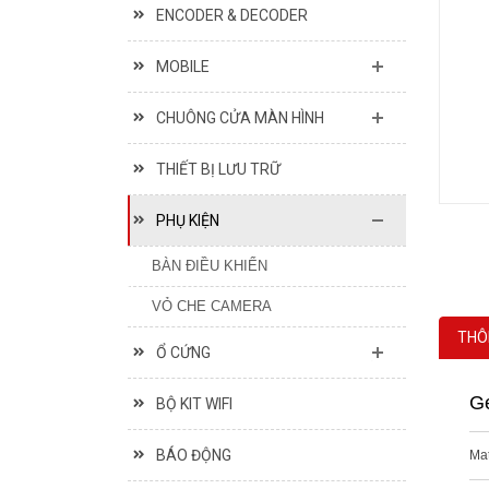
ENCODER & DECODER
MOBILE
CHUÔNG CỬA MÀN HÌNH
THIẾT BỊ LƯU TRỮ
PHỤ KIỆN
BÀN ĐIỀU KHIỂN
VỎ CHE CAMERA
THÔ
Ổ CỨNG
Ge
BỘ KIT WIFI
BÁO ĐỘNG
Mat