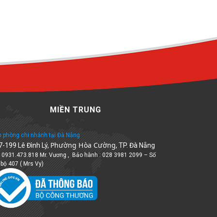
MIỀN TRUNG
 phòng chi nhánh tại Đà Nẵng
Phường Hòa Cường
7-199 Lê Đình Lý,
, TP. Đà Nẵng
: 0931.473.818 Mr. Vương , Bảo hành : 028 3981 2099 – Số
 bộ 407 ( Mrs Vy)