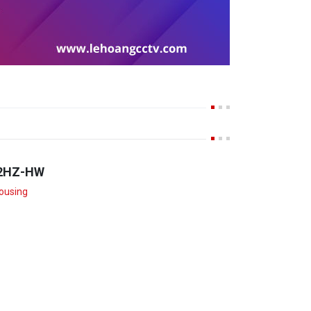
2HZ-HW
ousing