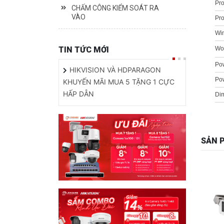
Pro
CHẤM CÔNG KIỂM SOÁT RA
VÀO
Pro
Wi
TIN TỨC MỚI
Wor
Pow
HIKVISION VÀ HDPARAGON
Po
KHUYẾN MÃI MUA 5 TẶNG 1 CỰC
HẤP DẪN
Di
SẢN 