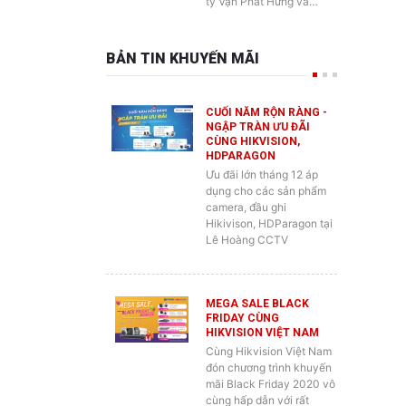
ty Vạn Phát Hưng và…
BẢN TIN KHUYẾN MÃI
CUỐI NĂM RỘN RÀNG -
NGẬP TRÀN ƯU ĐÃI
CÙNG HIKVISION,
HDPARAGON
Ưu đãi lớn tháng 12 áp
dụng cho các sản phẩm
camera, đầu ghi
Hikivison, HDParagon tại
Lê Hoàng CCTV
MEGA SALE BLACK
FRIDAY CÙNG
HIKVISION VIỆT NAM
Cùng Hikvision Việt Nam
đón chương trình khuyến
mãi Black Friday 2020 vô
cùng hấp dẫn với rất