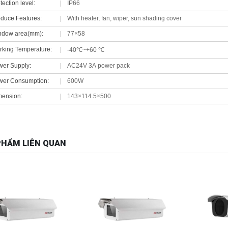
tection level:
|
IP66
duce Features:
|
With heater, fan, wiper, sun shading cover
ndow area(mm):
|
77×58
king Temperature:
|
-40℃~+60 ℃
er Supply:
|
AC24V 3A power pack
wer Consumption:
|
600W
mension:
|
143×114.5×500
PHẨM LIÊN QUAN