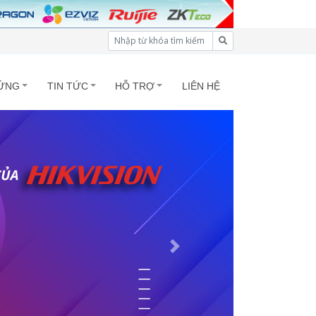
ỨNG
TIN TỨC
HỖ TRỢ
LIÊN HỆ