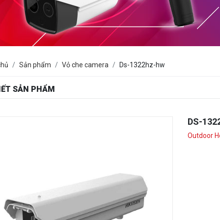
chủ
Sản phẩm
Vỏ che camera
Ds-1322hz-hw
TIẾT SẢN PHẨM
DS-132
Outdoor H