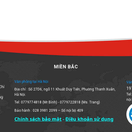
MIỀN BẮC
Văn phòng tại Hà Nội
Văn
Chí
19
Địa chỉ : Số 27D6, ngõ 11 Khuất Duy Tiến, Phường Thanh Xuân,
Tel
Hà Nội.
 Kỹ
nội
Tel: 0779774818 (Mr Bình) - 0779722818 (Ms. Trang)
Bảo hành : 028 3981 2099 – Số nội bộ 409
Chính sách bảo mật
-
Điều khoản sử dụng