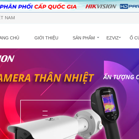
IỆT NAM
ANG CHỦ
GIỚI THIỆU
SẢN PHẨM
EZVIZ
Ổ C