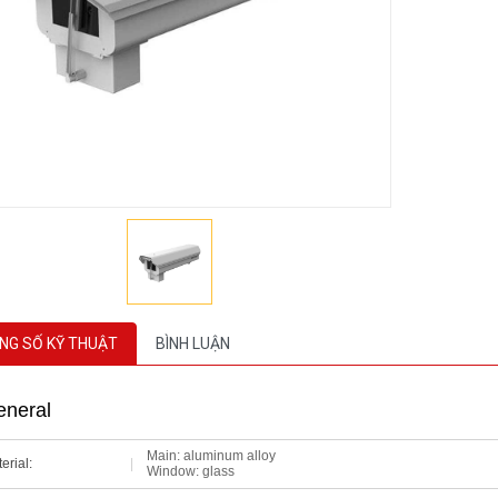
NG SỐ KỸ THUẬT
BÌNH LUẬN
neral
Main: aluminum alloy
erial:
|
Window: glass