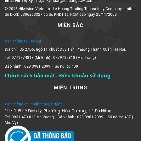
Email Hỗ Trợ Kỹ Thuật
: kythuat@lehoangcctv.com
© 2018 Hikvision Vietnam - Le Hoang Trading Technology Company Limited
Số ĐKKD 0306263327 do Sở KHĐT Tp. HCM cấp ngày 25/11/2008
MIỀN BẮC
Văn phòng tại Hà Nội
Địa chỉ : Số 27D6, ngõ 11 Khuất Duy Tiến, Phường Thanh Xuân, Hà Nội.
Tel: 0779774818 (Mr Bình) - 0779722818 (Ms. Trang)
Bảo hành : 028 3981 2099 – Số nội bộ 409
Chính sách bảo mật
-
Điều khoản sử dụng
MIỀN TRUNG
Văn phòng chi nhánh tại Đà Nẵng
Phường Hòa Cường
197-199 Lê Đình Lý,
, TP. Đà Nẵng
Tel: 0931.473.818 Mr. Vương , Bảo hành : 028 3981 2099 – Số nội bộ 407 (
Mrs Vy)