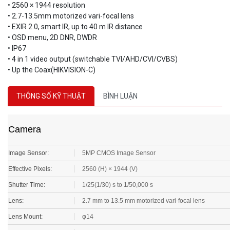
• 2560 × 1944 resolution
• 2.7-13.5mm motorized vari-focal lens
• EXIR 2.0, smart IR, up to 40 m IR distance
• OSD menu, 2D DNR, DWDR
• IP67
• 4 in 1 video output (switchable TVI/AHD/CVI/CVBS)
• Up the Coax(HIKVISION-C)
THÔNG SỐ KỸ THUẬT
BÌNH LUẬN
Camera
Image Sensor:
5MP CMOS Image Sensor
Effective Pixels:
2560 (H) × 1944 (V)
Shutter Time:
1/25(1/30) s to 1/50,000 s
Lens:
2.7 mm to 13.5 mm motorized vari-focal lens
Lens Mount:
φ14