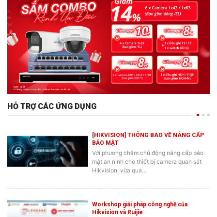
HỖ TRỢ CÁC ỨNG DỤNG
[HIKVISION] THÔNG BÁO VỀ NÂNG CẤP
BẢO MẬT
Với phương châm chủ động nâng cấp bảo
mật an ninh cho thiết bị camera quan sát
Hikvision, vừa qua…
Workshop giải pháp công nghệ của
Hikvision và Ruijie