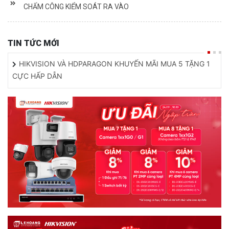
CHẤM CÔNG KIỂM SOÁT RA VÀO
TIN TỨC MỚI
HIKVISION VÀ HDPARAGON KHUYẾN MÃI MUA 5 TẶNG 1
CỰC HẤP DẪN