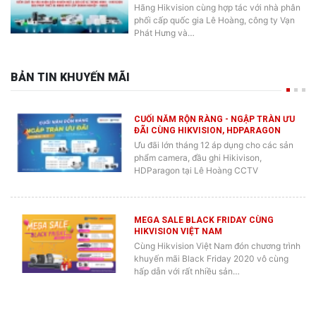
Hãng Hikvision cùng hợp tác với nhà phân
phối cấp quốc gia Lê Hoàng, công ty Vạn
Phát Hưng và…
BẢN TIN KHUYẾN MÃI
CUỐI NĂM RỘN RÀNG - NGẬP TRÀN ƯU
ĐÃI CÙNG HIKVISION, HDPARAGON
Ưu đãi lớn tháng 12 áp dụng cho các sản
phẩm camera, đầu ghi Hikivison,
HDParagon tại Lê Hoàng CCTV
MEGA SALE BLACK FRIDAY CÙNG
HIKVISION VIỆT NAM
Cùng Hikvision Việt Nam đón chương trình
khuyến mãi Black Friday 2020 vô cùng
hấp dẫn với rất nhiều sản…