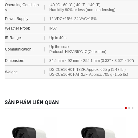
Operating Condition
-40 °C - 60 °C (-40 °F - 140 °F)
s:
Humidity 90% or less (non-condensing)
Power Supply:
12 VDC±15%, 24 VAC±15%
Weather Proof:
IP67
IR Range:
Up to 40m
Up the coax
Communication :
Protocol: HIKVISION-C(Coaxitron)
Dimension:
84.5 mm × 92 mm × 255.1 mm (3.33" × 3.62" × 10")
DS-2CE16H0T-IT3ZF: Approx. 665 g (1.47 lb.)
Weight:
DS-2CE16H0T-AIT3ZF: Approx. 705 g (1.55 lb.)
SẢN PHẨM LIÊN QUAN