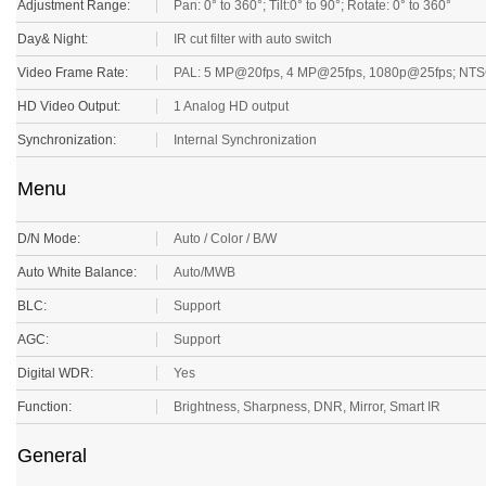
Adjustment Range:
Pan: 0° to 360°; Tilt:0° to 90°; Rotate: 0° to 360°
Day& Night:
IR cut filter with auto switch
Video Frame Rate:
PAL: 5 MP@20fps, 4 MP@25fps, 1080p@25fps; NTS
HD Video Output:
1 Analog HD output
Synchronization:
Internal Synchronization
Menu
D/N Mode:
Auto / Color / B/W
Auto White Balance:
Auto/MWB
BLC:
Support
AGC:
Support
Digital WDR:
Yes
Function:
Brightness, Sharpness, DNR, Mirror, Smart IR
General