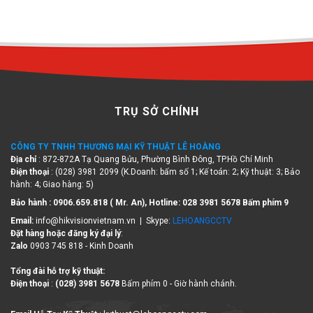
TRỤ SỞ CHÍNH
CÔNG TY TNHH THƯƠNG MẠI KỸ THUẬT LÊ HOÀNG
Địa chỉ
: 872-872A Tạ Quang Bửu, Phường Bình Đông, TP.Hồ Chí Minh
Điện thoại
: (028) 3981 2099 (K.Doanh: bấm số 1; Kế toán: 2; Kỹ thuật: 3; Bảo
hành: 4; Giao hàng: 5)
Bảo hành : 0906.659.818 ( Mr. An), Hotline:
028 3981 5678 Bấm phím 9
Email:
info@hikvisionvietnam.vn | Skype:
LEHOANGCCTV
Đặt hàng hoặc đăng ký đại lý
:
Zalo
0903 745 818 - Kinh Doanh
Tổng đài hỗ trợ kỹ thuật:
Điện thoại
:
(028) 3981 5678
Bấm phím 0 - Giờ hành chánh.