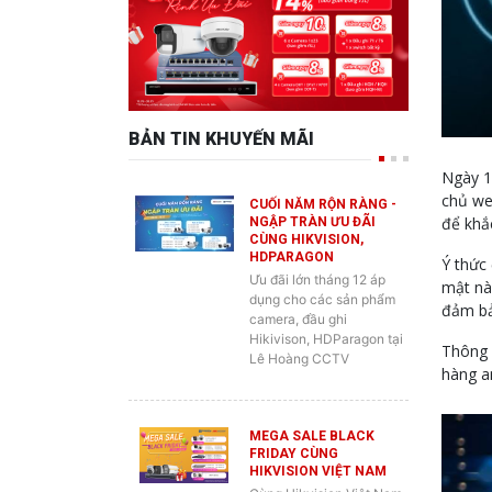
BẢN TIN KHUYẾN MÃI
Ngày 1
chủ we
CUỐI NĂM RỘN RÀNG -
để khắ
NGẬP TRÀN ƯU ĐÃI
CÙNG HIKVISION,
HDPARAGON
Ý thức
Ưu đãi lớn tháng 12 áp
mật này
dụng cho các sản phẩm
đảm bả
camera, đầu ghi
Hikivison, HDParagon tại
Thông 
Lê Hoàng CCTV
hàng a
MEGA SALE BLACK
FRIDAY CÙNG
HIKVISION VIỆT NAM