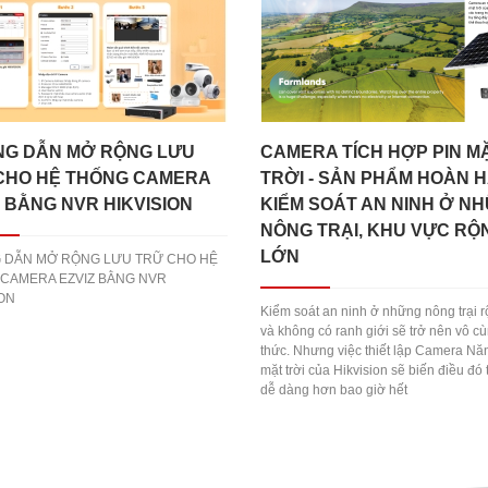
G DẪN MỞ RỘNG LƯU
CAMERA TÍCH HỢP PIN MĂ
CHO HỆ THỐNG CAMERA
TRỜI - SẢN PHẨM HOÀN H
Z BẰNG NVR HIKVISION
KIỂM SOÁT AN NINH Ở N
NÔNG TRẠI, KHU VỰC RỘ
LỚN
 DẪN MỞ RỘNG LƯU TRỮ CHO HỆ
CAMERA EZVIZ BẰNG NVR
ION
Kiểm soát an ninh ở những nông trại r
và không có ranh giới sẽ trở nên vô c
thức. Nhưng việc thiết lập Camera Nă
mặt trời của Hikvision sẽ biến điều đó 
dễ dàng hơn bao giờ hết