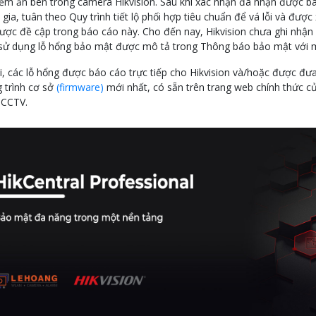
iềm ẩn bên trong camera Hikvision. Sau khi xác nhận đã nhận được báo
gia, tuân theo Quy trình tiết lộ phối hợp tiêu chuẩn để vá lỗi và đượ
ược đề cập trong báo cáo này. Cho đến nay, Hikvision chưa ghi nhận
 sử dụng lỗ hổng bảo mật được mô tả trong Thông báo bảo mật với m
ại, các lỗ hổng được báo cáo trực tiếp cho Hikvision và/hoặc được 
 trình cơ sở
(firmware)
mới nhất, có sẵn trên trang web chính thức c
 CCTV.