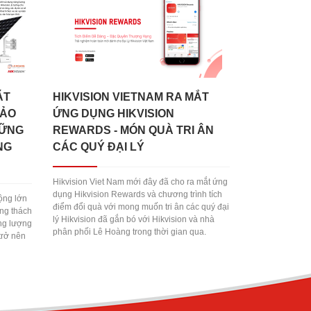
̣T
HIKVISION VIETNAM RA MẮT
ẢO
ỨNG DỤNG HIKVISION
HỮNG
REWARDS - MÓN QUÀ TRI ÂN
NG
CÁC QUÝ ĐẠI LÝ
Hikvision Viet Nam mới đây đã cho ra mắt ứng
dụng Hikvision Rewards và chương trình tích
ộng lớn
điểm đổi quà với mong muốn tri ân các quý đại
ùng thách
lý Hikvision đã gắn bó với Hikvision và nhà
ng lượng
phân phối Lê Hoàng trong thời gian qua.
trở nên