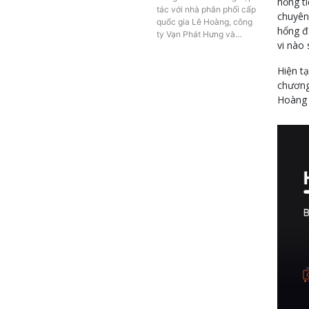
hổng t
tác với nhà phân phối cấp
chuyên 
quốc gia Lê Hoàng, công
hổng đ
ty Vạn Phát Hưng và…
vi nào
Hiện t
chương
Hoàng