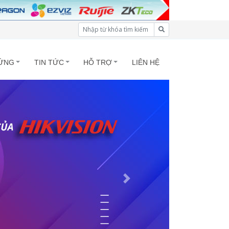
ỨNG
TIN TỨC
HỖ TRỢ
LIÊN HỆ