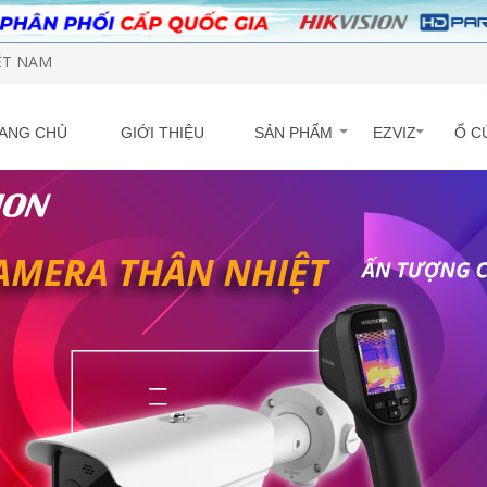
IỆT NAM
ANG CHỦ
GIỚI THIỆU
SẢN PHẨM
EZVIZ
Ổ C