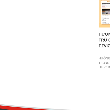
HƯỚN
TRỮ 
EZVI
HƯỚNG
THỐNG 
HIKVIS