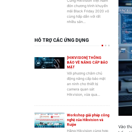
Cùng Hikvision Việt Nam
đón chương trình khuyến
mãi Black Friday 2020 vô
cùng hấp dẫn với rất
nhiều sản…
HỖ TRỢ CÁC ỨNG DỤNG
[HIKVISION] THÔNG
BÁO VỀ NÂNG CẤP BẢO
MẬT
Với phương châm chủ
động nâng cấp bảo mật
an ninh cho thiết bị
camera quan sát
Hikvision, vừa qua…
Workshop giải pháp công
nghệ của Hikvision và
Ruijie
Vào th
Hãng Hikvision cùng hợp