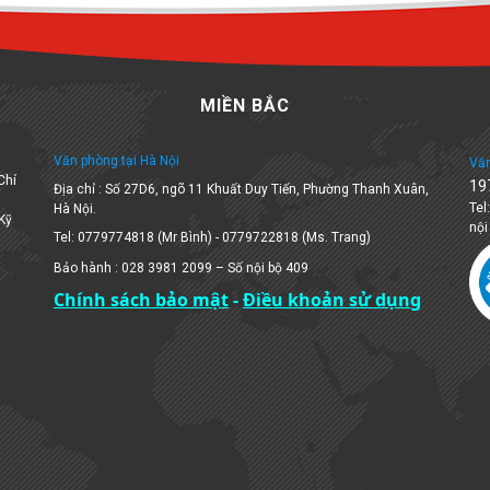
MIỀN BẮC
Văn phòng tại Hà Nội
Văn
Chí
19
Địa chỉ : Số 27D6, ngõ 11 Khuất Duy Tiến, Phường Thanh Xuân,
Tel
Hà Nội.
 Kỹ
nội
Tel: 0779774818 (Mr Bình) - 0779722818 (Ms. Trang)
Bảo hành : 028 3981 2099 – Số nội bộ 409
Chính sách bảo mật
-
Điều khoản sử dụng