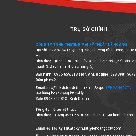
TRỤ SỞ CHÍNH
CÔNG TY TNHH THƯƠNG MẠI KỸ THUẬT LÊ HOÀNG
Địa chỉ
: 872-872A Tạ Quang Bửu, Phường Bình Đông, TP.Hồ 
Minh
Điện thoại
: (028) 3981 2099 (K.Doanh: bấm số 1; Kế toán: 2;
thuật: 3; Bảo hành: 4; Giao hàng: 5)
Bảo hành : 0906.659.818 ( Mr. An), Hotline:
028 3981 5678
Bấm phím 9
Email:
info@hikvisionvietnam.vn | Skype:
LEHOANGCCTV
Đặt hàng hoặc đăng ký đại lý
:
Zalo
0903 745 818 - Kinh Doanh
Tổng đài hỗ trợ kỹ thuật:
Điện thoại
:
(028) 3981 5678
Bấm phím 0 - Giờ hành chánh.
Email Hỗ Trợ Kỹ Thuật
: kythuat@lehoangcctv.com