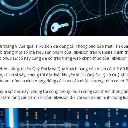
8 tháng 9 vừa qua, Hikvision đã đăng tải Thông báo bảo mật liên q
b trong một số mã hiệu sản phẩm của Hikvision trên website chính t
c phục sự cố này cũng đã có trên trang web chính thức của Hikvision
 được rằng, nhiều Quý Đại lý và Quý Khách hàng của mình có thể đã lắ
, chính vì vậy, chúng tôi đặc biệt khuyến khích Quý Đại lý và Quý Khá
o an toàn an ninh mạng đúng cách và cập nhật chương trình cơ sở (fi
qua sự việc này, chúng tôi cũng mong muốn cung cấp thêm thông tin v
n tâm rằng các cam kết của Hikvision đối với vấn đề an ninh mạng l