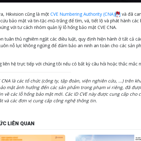
ra, Hikvision cũng là một
CVE Numbering Authority (CNA)
[1]
và đã cam
 cứu bảo mật và tin-tặc-mũ-trắng để tìm, vá, tiết lộ và phát hành cá
xứng với tư cách nhóm quản lý lỗ hổng bảo mật CVE CNA.
on tuân thủ nghiêm ngặt các điều luật, quy định hiện hành ở tất cả c
Luôn nỗ lực không ngừng để đảm bảo an ninh an toàn cho các sản ph
g liên hệ trực tiếp với chúng tôi nếu có bất kỳ câu hỏi hoặc thắc mắc 
 CNA là các tổ chức (công ty, tập đoàn, viện nghiên cứu, ...) trên k
ảo mật ảnh hưởng đến các sản phẩm trong phạm vi riêng, đã được
ên về các lỗ hổng bảo mật mới.
Các ID CVE này được cung cấp cho c
t và các đơn vị cung cấp công nghệ thông tin.
ỨC LIÊN QUAN