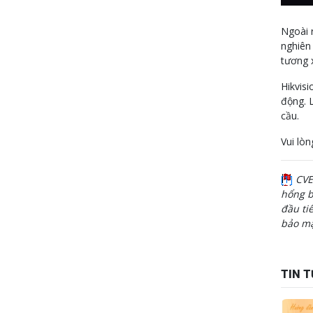
Ngoài 
nghiên
tương 
Hikvisi
động. 
cầu.
Vui lòn
[1]
CVE
hổng b
đầu ti
bảo mậ
TIN T