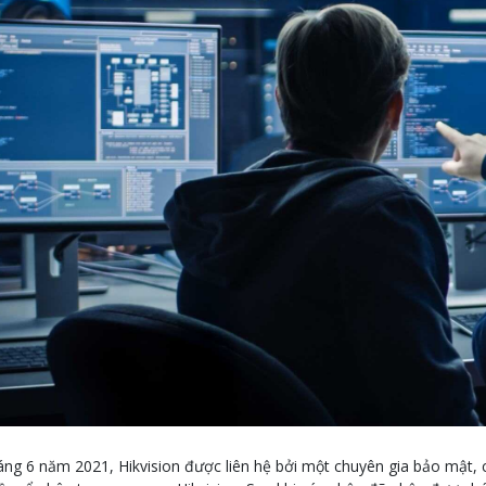
áng 6 năm 2021, Hikvision được liên hệ bởi một chuyên gia bảo mật, c